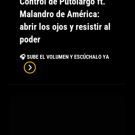
Control de Putolargo ft.
Malandro de América:
abrir los ojos y resistir al
poder
Control
🎧 SUBE EL VOLUMEN Y ESCÚCHALO YA
De
Putolargo
Ft.
Malandro
De
América:
Abrir
Los