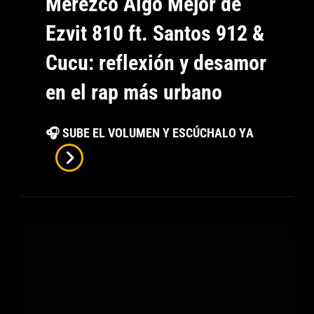
Merezco Algo Mejor de
Ezvit 810 ft. Santos 912 &
Cucu: reflexión y desamor
en el rap más urbano
Merezco
🎧 SUBE EL VOLUMEN Y ESCÚCHALO YA
Algo
Mejor
De
Ezvit
810
Ft.
Santos
912