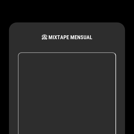
Clicka,
La
Paginación
Casta,
de
Ms.
entradas
📀 MIXTAPE MENSUAL
Ambar
&
José
Del
Curro:
Cuando
Tenerlo
Todo
Significa
Perder
Lo