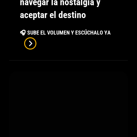
navegar la nostalgia y
aceptar el destino
Lo
🎧 SUBE EL VOLUMEN Y ESCÚCHALO YA
Que
Habríamos
Sido
De
Rafa
Espino
X
Ezvit
810:
Navegar
La