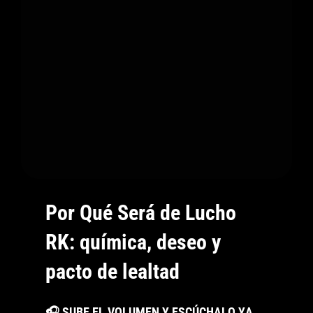
&
Cucu:
Reflexión
Y
Desamor
En
El
Rap
Más
Urbano
Por Qué Será de Lucho
RK: química, deseo y
pacto de lealtad
Por
🎧 SUBE EL VOLUMEN Y ESCÚCHALO YA