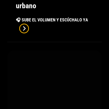
urbano
Ave
🎧 SUBE EL VOLUMEN Y ESCÚCHALO YA
Fénix
De
Xandra
Garsem:
Canción
De
Empoderam
Y
Renacimien
Del
Pop
Urbano