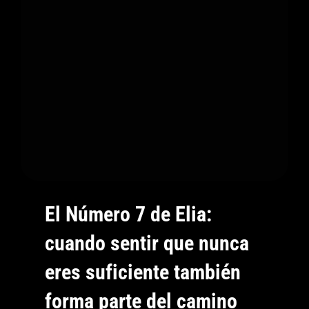
Cuando
Perseguir
Los
Sueños
También
Puede
Alejar
A
Quienes
Amas
El Número 7 de Elia:
cuando sentir que nunca
eres suficiente también
forma parte del camino