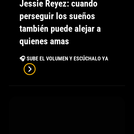
Jessie Reyez: cuando
perseguir los sueños
también puede alejar a
quienes amas
Love
🎧 SUBE EL VOLUMEN Y ESCÚCHALO YA
Y
Money
Don
´t
Go
De
Jessie
Reyez: