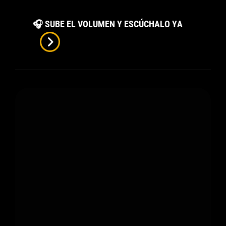
3
🎧 SUBE EL VOLUMEN Y ESCÚCHALO YA
Cero
3
De
Ronda:
La
Tensión
Acumulada
Termina
Convirtién
En
Una
Noche
Inolvidable