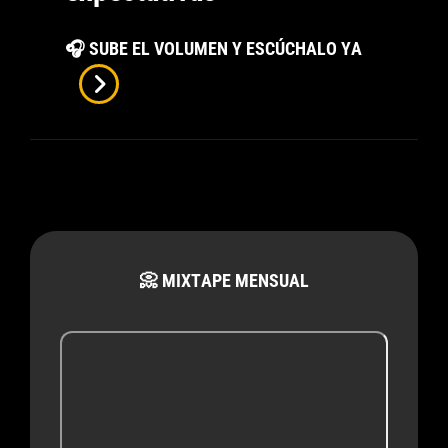
25
🎧 SUBE EL VOLUMEN Y ESCÚCHALO YA
De
Tuli:
Celebrar
La
Independen
Paginación
Y
de
Vivir
entradas
📀 MIXTAPE MENSUAL
La
Vida
Sin
Seguir
Expectativa