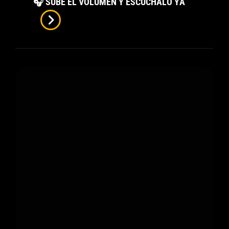
Bala
🎧 SUBE EL VOLUMEN Y ESCÚCHALO YA
Perdida
De
Zcar
JPG:
El
Dolor
De
Un
Amor
Que
Nunca
Llegó
A
Comenzar