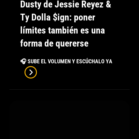
Dusty de Jessie Reyez &
Ty Dolla $ign: poner
límites también es una
forma de quererse
Dusty
🎧 SUBE EL VOLUMEN Y ESCÚCHALO YA
De
Jessie
Reyez
&
Ty
Dolla
$ign:
Poner