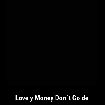
Directa
Para
Quienes
Intentan
Apagar
Su
Brillo
Love y Money Don´t Go de