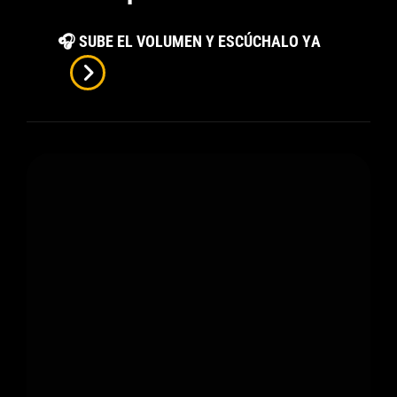
El
🎧 SUBE EL VOLUMEN Y ESCÚCHALO YA
Número
7
De
Elia:
Cuando
Sentir
Que
Nunca
Eres
Suficiente
También
Forma
Parte