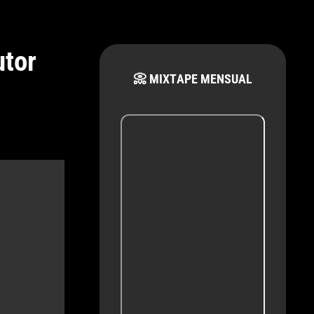
utor
📀 MIXTAPE MENSUAL