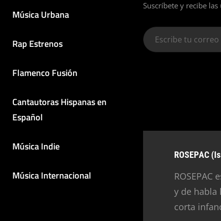
Suscríbete y recibe las
Música Urbana
Escribe
Rap Estrenos
tu
correo
Flamenco Fusión
electrónico…
Cantautoras Hispanas en
Español
Música Indie
Autor:
ROSEPAC (Is
Música Internacional
ROSEPAC es
y de habla
corta infan