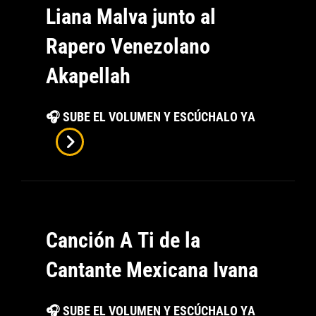
Liana Malva junto al
Rapero Venezolano
Akapellah
Canción
🎧 SUBE EL VOLUMEN Y ESCÚCHALO YA
Vámonos
De
La
Cantante
Venezolana
Canción A Ti de la
Liana
Malva
Cantante Mexicana Ivana
Junto
Al
Canción
🎧 SUBE EL VOLUMEN Y ESCÚCHALO YA