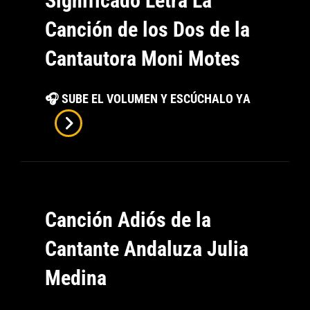
Significado Letra La
Canción de los Dos de la
Cantautora Moni Motes
Significado
🎧 SUBE EL VOLUMEN Y ESCÚCHALO YA
Letra
La
Canción
De
Los
Canción Adiós de la
Dos
De
Cantante Andaluza Julia
La
Medina
Cantautora
Moni