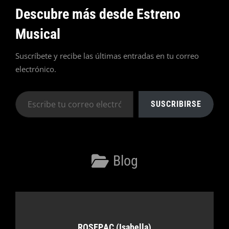
Descubre más desde Estreno
Musical
Suscríbete y recibe las últimas entradas en tu correo
electrónico.
Escribe
SUSCRIBIRSE
tu
correo
electrónico…
Categorías
Blog
Autor:
ROSEPAC (Isabella)