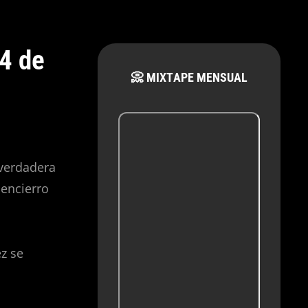
4 de
📀 MIXTAPE MENSUAL
 verdadera
encierro
z se