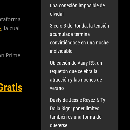
una conexión imposible de
olvidar
lataforma
3 cero 3 de Ronda: la tensión
e
, la cual
acumulada termina
convirtiéndose en una noche
inolvidable
zon Prime
Ubicación de Vairy RS: un
reguetón que celebra la
atracción y las noches de
ratis
verano
Dusty de Jessie Reyez & Ty
Dolla $ign: poner límites
también es una forma de
quererse