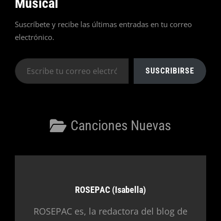
Musical
Suscríbete y recibe las últimas entradas en tu correo
electrónico.
Escribe
SUSCRIBIRSE
tu
correo
electrónico…
Categorías
Canciones Nuevas
Autor:
ROSEPAC (Isabella)
ROSEPAC es, la redactora del blog de