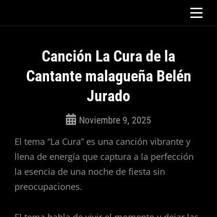
Saltar
al
contenido
Canción La Cura de la
Cantante malagueña Belén
Jurado
Noviembre 9, 2025
ROSEPAC
El tema “La Cura” es una canción vibrante y
(Isabella)
llena de energía que captura a la perfección
la esencia de una noche de fiesta sin
preocupaciones.
El tema habla de vivir el momento y dejar las