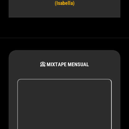
(Isabella)
📀 MIXTAPE MENSUAL