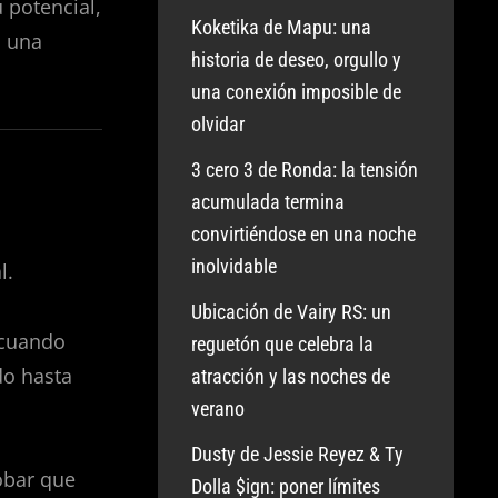
 potencial,
Koketika de Mapu: una
o una
historia de deseo, orgullo y
una conexión imposible de
olvidar
3 cero 3 de Ronda: la tensión
acumulada termina
convirtiéndose en una noche
inolvidable
l.
Ubicación de Vairy RS: un
 cuando
reguetón que celebra la
do hasta
atracción y las noches de
verano
Dusty de Jessie Reyez & Ty
obar que
Dolla $ign: poner límites