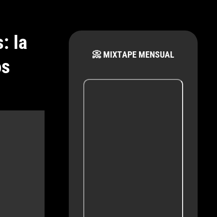
: la
📀 MIXTAPE MENSUAL
os