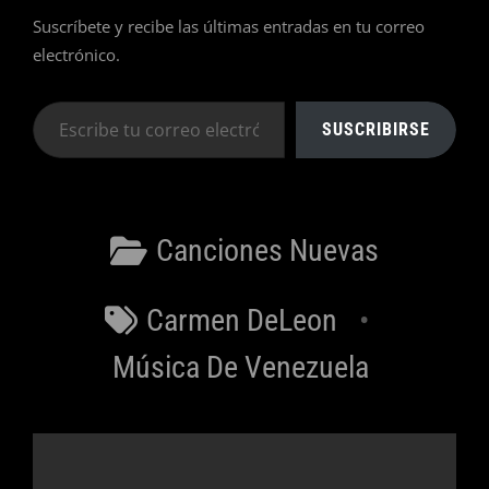
Suscríbete y recibe las últimas entradas en tu correo
electrónico.
Escribe
SUSCRIBIRSE
tu
correo
electrónico…
Categorías
Canciones Nuevas
Etiquetas
Carmen DeLeon
Música De Venezuela