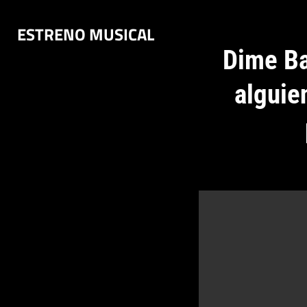
Saltar
ESTRENO MUSICAL
al
contenido
Dime Ba
alguie