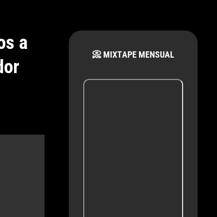
os a
📀 MIXTAPE MENSUAL
dor