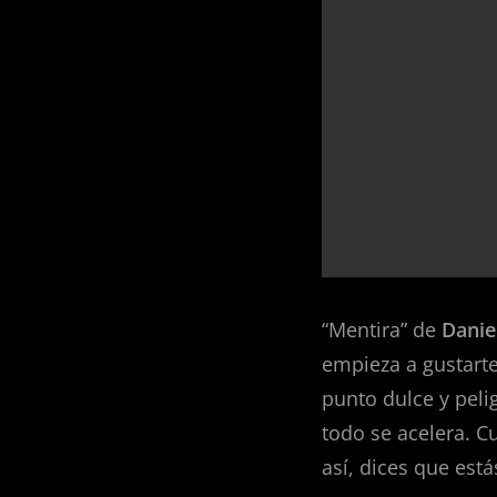
“Mentira” de
Danie
empieza a gustart
punto dulce y pel
todo se acelera. C
así, dices que estás