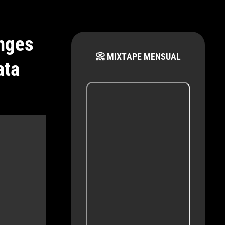
inges
📀 MIXTAPE MENSUAL
ata