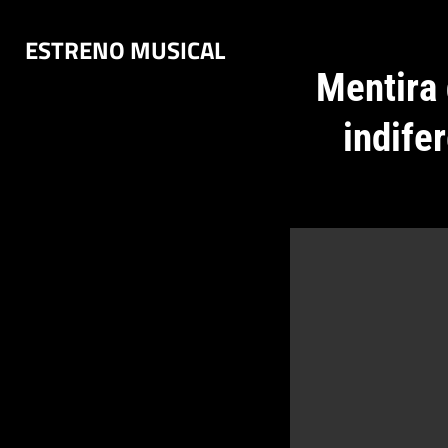
Saltar
ESTRENO MUSICAL
al
contenido
Mentira 
indife