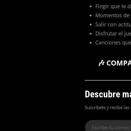
Fingir que te 
Momentos de 
Salir con acti
Disfrutar el j
Canciones que
🎶 COMP
Descubre má
Suscríbete y recibe las
Escribe