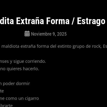
dita Extraña Forma / Estrago
Noviembre 9, 2025
ROSEPAC
(Isabella)
n maldiota extraña forma del extinto grupo de rock, E
enses y sigue corriendo.
 no quieres hacerlo.
n poder dormir
te
e como un cigarro
brarte