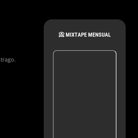
📀 MIXTAPE MENSUAL
strago.