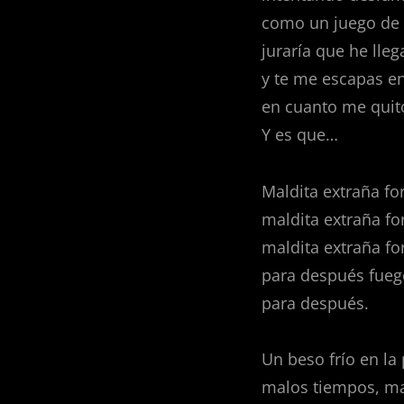
como un juego de r
juraría que he lle
y te me escapas en
en cuanto me quito
Y es que…
Maldita extraña f
maldita extraña fo
maldita extraña fo
para después fueg
para después.
Un beso frío en la 
malos tiempos, ma