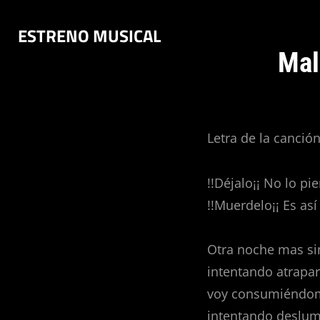
Saltar
ESTRENO MUSICAL
al
contenido
Mal
Letra de la canció
!!Déjalo¡¡ No lo pi
!!Muerdelo¡¡ Es así
Otra noche mas si
intentando atrapar
voy consumiéndom
intentando deslum