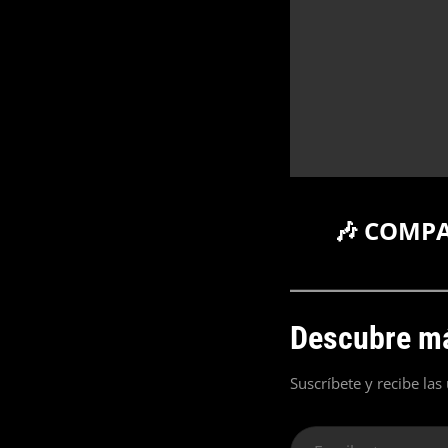
🎶 COMP
Descubre má
Suscríbete y recibe las
Escribe