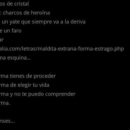
os de cristal
: charcos de heroína
e un yate que siempre va a la deriva
e un faro
ar
alia.com/letras/maldita-extrana-forma-estrago.php
sma esquina…
rma tienes de proceder
rma de elegir tu vida
orma y no te puedo comprender
rma.
ienses…