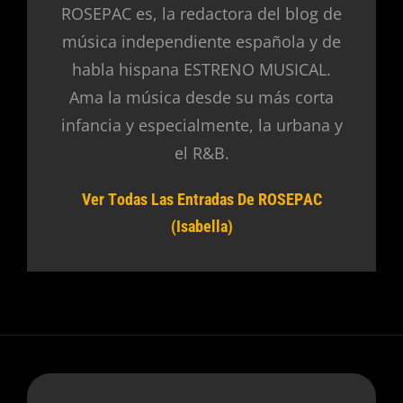
ROSEPAC es, la redactora del blog de
música independiente española y de
habla hispana ESTRENO MUSICAL.
Ama la música desde su más corta
infancia y especialmente, la urbana y
el R&B.
Ver Todas Las Entradas De ROSEPAC
(Isabella)