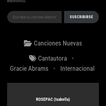
electrónico.
Escribe
SUSCRIBIRSE
tu
correo
electrónico…
Categorías
Canciones Nuevas
Etiquetas
Cantautora
Gracie Abrams
Internacional
Autor:
ROSEPAC (Isabella)