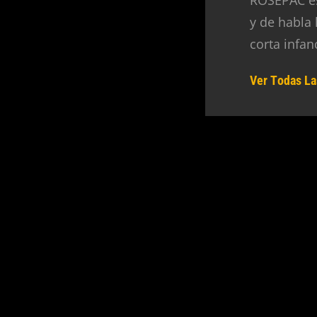
y de habla
corta infan
Ver Todas La