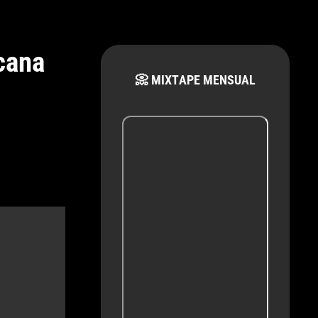
cana
📀 MIXTAPE MENSUAL