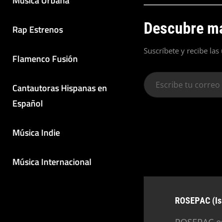
Música Urbana
Descubre má
Rap Estrenos
Suscríbete y recibe las
Flamenco Fusión
Escribe
Cantautoras Hispanas en
tu
Español
correo
electrónico…
Música Indie
Música Internacional
Autor:
ROSEPAC (Is
ROSEPAC es