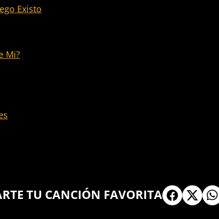
ego Existo
e Mi?
es
ARTE TU CANCIÓN FAVORITA