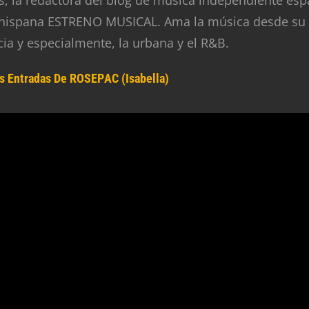
 hispana ESTRENO MUSICAL. Ama la música desde su
cia y especialmente, la urbana y el R&B.
s Entradas De ROSEPAC (Isabella)