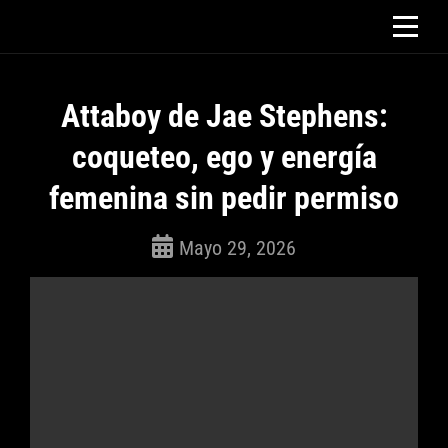
Saltar
al
contenido
Attaboy de Jae Stephens:
coqueteo, ego y energía
femenina sin pedir permiso
Mayo 29, 2026
ROSEPAC
(Isabella)