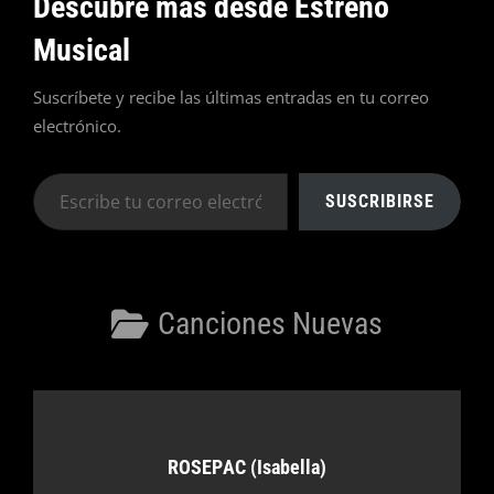
Descubre más desde Estreno
Musical
Suscríbete y recibe las últimas entradas en tu correo
electrónico.
Escribe
SUSCRIBIRSE
tu
correo
electrónico…
Categorías
Canciones Nuevas
Autor:
ROSEPAC (Isabella)