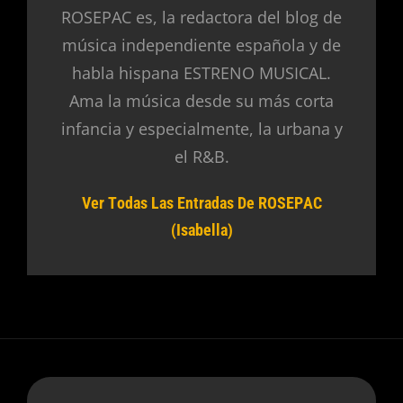
ROSEPAC es, la redactora del blog de
música independiente española y de
habla hispana ESTRENO MUSICAL.
Ama la música desde su más corta
infancia y especialmente, la urbana y
el R&B.
Ver Todas Las Entradas De ROSEPAC
(Isabella)