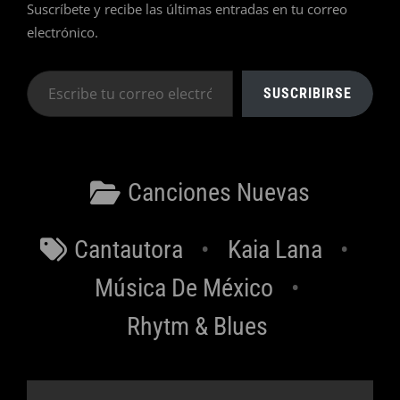
Suscríbete y recibe las últimas entradas en tu correo
electrónico.
Escribe
SUSCRIBIRSE
tu
correo
electrónico…
Categorías
Canciones Nuevas
Etiquetas
Cantautora
Kaia Lana
Música De México
Rhytm & Blues