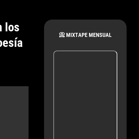
n los
📀 MIXTAPE MENSUAL
oesía