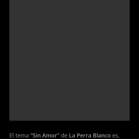
El tema
“Sin Amor”
de
La Perra Blanco
es,