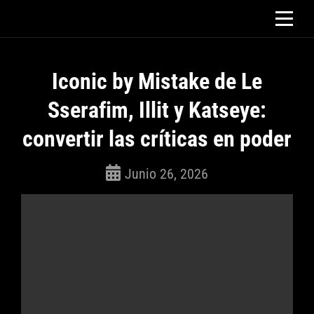
Saltar
al
contenido
Iconic by Mistake de Le
Sserafim, Illit y Katseye:
convertir las críticas en poder
Junio 26, 2026
ROSEPAC
(Isabella)