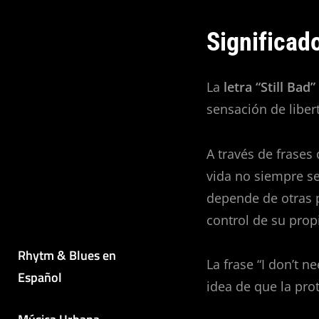
Significado
La
letra “Still Bad”
sensación de liber
A través de frases
vida no siempre se
depende de otras p
control de su prop
Rhytm & Blues en
La frase “I don’t n
Español
idea de que la pro