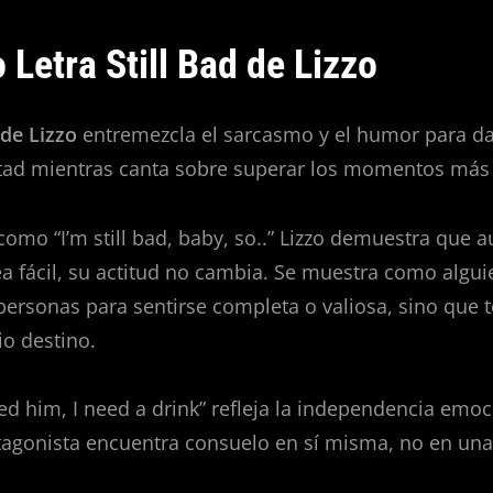
 Letra Still Bad de Lizzo
 de Lizzo
entremezcla el sarcasmo y el humor para d
tad mientras canta sobre superar los momentos más d
 como “I’m still bad, baby, so..” Lizzo demuestra que 
a fácil, su actitud no cambia. Se muestra como algu
ersonas para sentirse completa o valiosa, sino que 
io destino.
eed him, I need a drink” refleja la independencia emoc
tagonista encuentra consuelo en sí misma, no en una