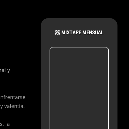
📀 MIXTAPE MENSUAL
al y
enfrentarse
y valentía.
, la