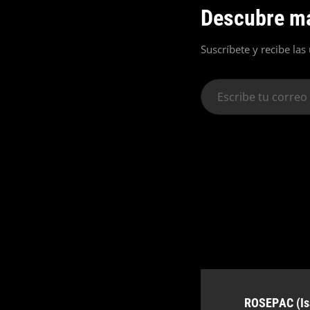
Descubre má
Suscríbete y recibe las
Escribe
tu
correo
electrónico…
Autor:
ROSEPAC (Is