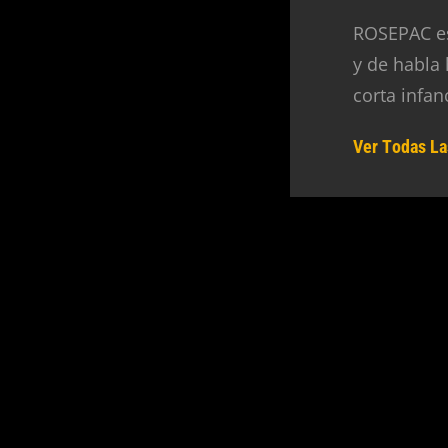
ROSEPAC es
y de habla
corta infan
Ver Todas La