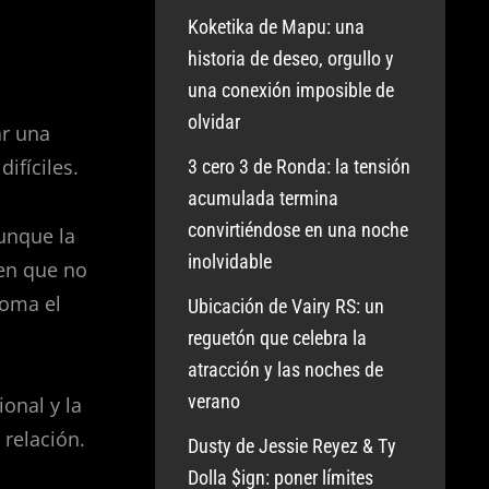
Koketika de Mapu: una
historia de deseo, orgullo y
una conexión imposible de
olvidar
ar una
ifíciles.
3 cero 3 de Ronda: la tensión
acumulada termina
convirtiéndose en una noche
aunque la
inolvidable
ien que no
toma el
Ubicación de Vairy RS: un
reguetón que celebra la
atracción y las noches de
verano
ional y la
 relación.
Dusty de Jessie Reyez & Ty
Dolla $ign: poner límites