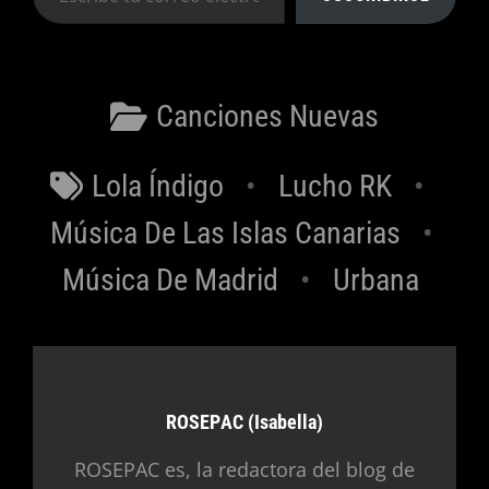
tu
correo
electrónico…
Categorías
Canciones Nuevas
Etiquetas
Lola Índigo
Lucho RK
Música De Las Islas Canarias
Música De Madrid
Urbana
Autor:
ROSEPAC (Isabella)
ROSEPAC es, la redactora del blog de