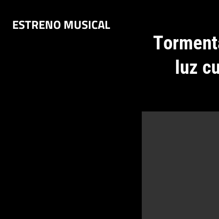
Saltar
ESTRENO MUSICAL
al
contenido
Tormenta
luz c