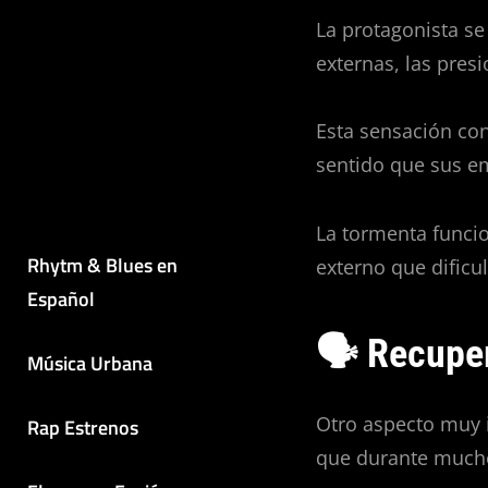
La protagonista s
externas, las pres
Esta sensación co
sentido que sus em
La tormenta funci
Rhytm & Blues en
externo que dificul
Español
🗣️ Recuper
Música Urbana
Otro aspecto muy 
Rap Estrenos
que durante much