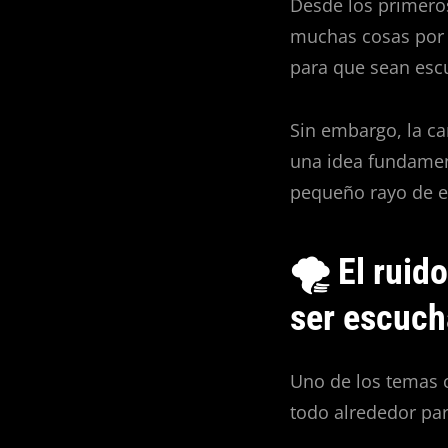
Desde los primeros
muchas cosas por
para que sean esc
Sin embargo, la c
una idea fundamen
pequeño rayo de e
🌪️ El ruid
ser escuc
Uno de los temas c
todo alrededor par