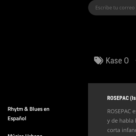
Escribe
tu
correo
electrónico…
Etiquetas
Kase O
Autor:
ROSEPAC (Is
Rhytm & Blues en
ROSEPAC es
Español
y de habla
corta infan