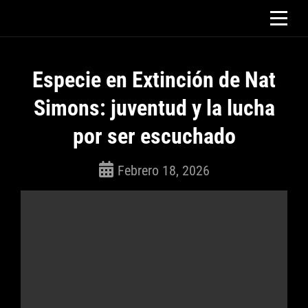
Saltar
al
contenido
Especie en Extinción de Nat
Simons: juventud y la lucha
por ser escuchado
Febrero 18, 2026
ROSEPAC
(Isabella)