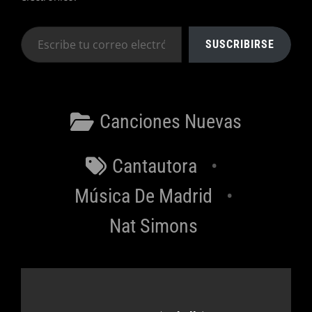
Escribe
SUSCRIBIRSE
tu
correo
electrónico…
Categorías
Canciones Nuevas
Etiquetas
Cantautora
Música De Madrid
Nat Simons