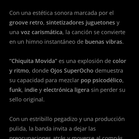
Con una estética sonora marcada por el
groove retro
,
sintetizadores juguetones
y
una
voz carismática
, la canción se convierte
en un himno instantáneo de
buenas vibras
.
“Chiquita Movida”
es una explosión de
color
y ritmo
, donde
Ojos SuperOcho
demuestra
su capacidad para mezclar
pop psicodélico
,
funk
,
indie
y
electrónica ligera
sin perder su
sello original.
Con un estribillo pegadizo y una producción
pulida, la banda invita a dejar las
preocupaciones atrás y moverse al compás