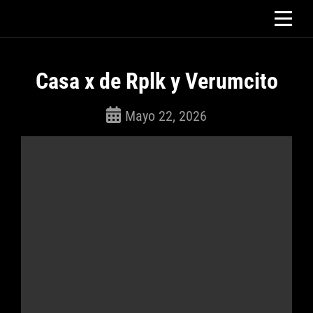
Saltar
al
contenido
Casa x de Rplk y Verumcito
Mayo 22, 2026
ROSEPAC
(Isabella)