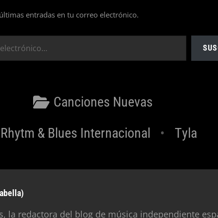
 últimas entradas en tu correo electrónico.
SUS
Categorías
Canciones Nuevas
Etiquetas
Rhytm & Blues Internacional
Tyla
abella)
, la redactora del blog de música independiente esp