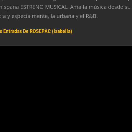
 hispana ESTRENO MUSICAL. Ama la música desde su
cia y especialmente, la urbana y el R&B.
s Entradas De ROSEPAC (Isabella)