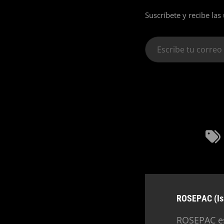
Suscríbete y recibe las
Escribe
tu
correo
electrónico…
Autor:
ROSEPAC (Is
ROSEPAC es