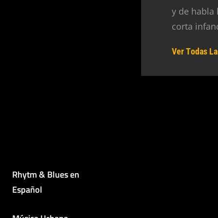
y de habla
corta infan
Ver Todas La
Rhytm & Blues en
Español