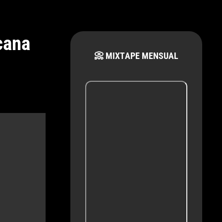
cana
📀 MIXTAPE MENSUAL