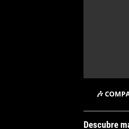
🎶 COMP
Descubre má