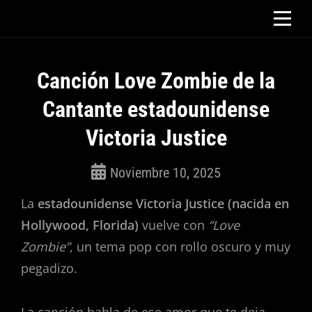
Saltar
al
contenido
Canción Love Zombie de la
Cantante estadounidense
Victoria Justice
Noviembre 10, 2025
ROSEPAC
La
estadounidense Victoria Justice (nacida en
(Isabella)
Hollywood, Florida)
vuelve con
“Love
Zombie”
, un tema pop con rollo oscuro y muy
pegadizo.
La canción habla de ese amor que te deja