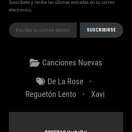
Suscríbete y recibe las últimas entradas en tu correo
electrónico.
Escribe
SUSCRIBIRSE
tu
correo
electrónico…
Categorías
Canciones Nuevas
Etiquetas
De La Rose
Reguetón Lento
Xavi