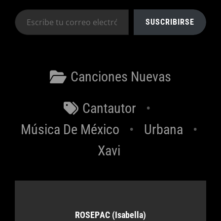
Escribe
SUSCRIBIRSE
tu
correo
electrónico…
Categorías
Canciones Nuevas
Etiquetas
Cantautor
Música De México
Urbana
Xavi
Autor:
ROSEPAC (Isabella)