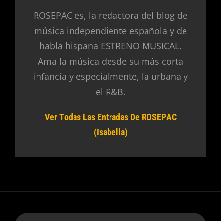
ROSEPAC es, la redactora del blog de
música independiente española y de
habla hispana ESTRENO MUSICAL.
Ama la música desde su más corta
infancia y especialmente, la urbana y
el R&B.
Ver Todas Las Entradas De ROSEPAC
(Isabella)