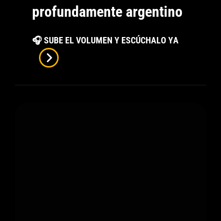
profundamente argentino
“Domingo
🎧 SUBE EL VOLUMEN Y ESCÚCHALO YA
A
La
Tarde”
Con
Jacinta:
Un
Concierto
Íntimo,
Luminoso
Y
Profundam
Argentino