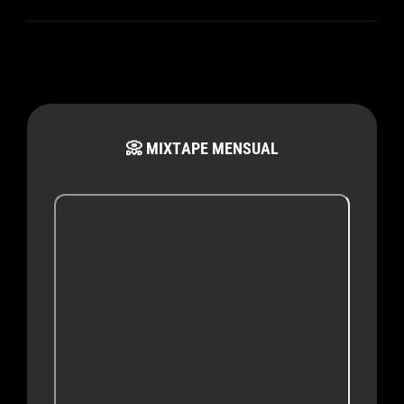
“Mi
Cora
En
Tus
Manos”:
📀 MIXTAPE MENSUAL
Un
Flechazo
Directo
Y
Sin
Filtros