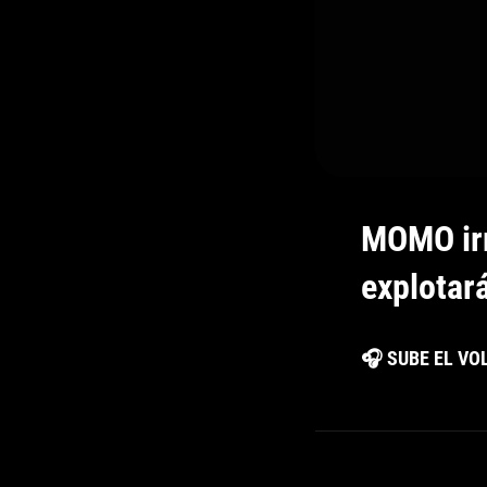
MOMO irr
explotar
🎧 SUBE EL V