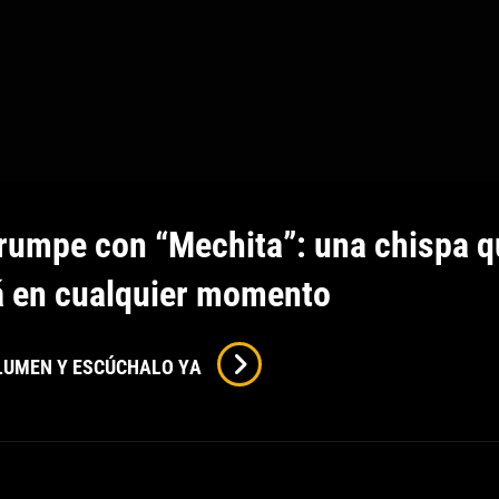
umpe con “Mechita”: una chispa q
á en cualquier momento
MOMO
OLUMEN Y ESCÚCHALO YA
Irrumpe
Con
“Mechita”:
Una