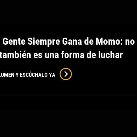
 Gente Siempre Gana de Momo: no
 también es una forma de luchar
La
OLUMEN Y ESCÚCHALO YA
Buena
Gente
Siempre
Gana
De
Momo:
No