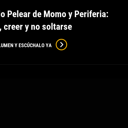
o Pelear de Momo y Periferia:
 creer y no soltarse
Prometido
OLUMEN Y ESCÚCHALO YA
Pelear
De
Momo
Y
Periferia:
Aguantar,
Creer
Y
No