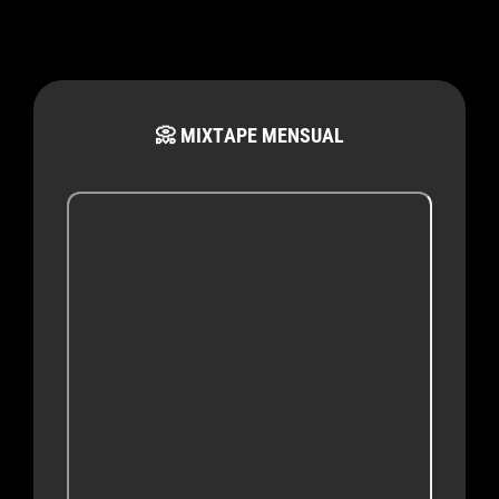
De
Sofía
Ellar:
Cuando
📀 MIXTAPE MENSUAL
El
Amar
También
Es
Saber
Apartarse