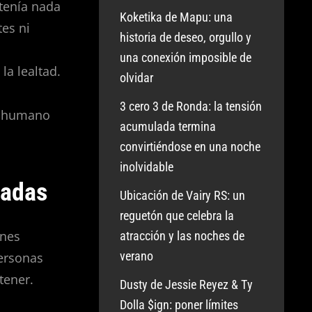
tenía nada
Koketika de Mapu: una
es ni
historia de deseo, orgullo y
a
una conexión imposible de
la lealtad.
olvidar
3 cero 3 de Ronda: la tensión
to humano
acumulada termina
convirtiéndose en una noche
inolvidable
sadas
Ubicación de Vairy RS: un
reguetón que celebra la
ones
atracción y las noches de
verano
personas
tener.
Dusty de Jessie Reyez & Ty
Dolla $ign: poner límites