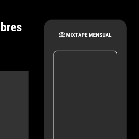
ubres
📀 MIXTAPE MENSUAL