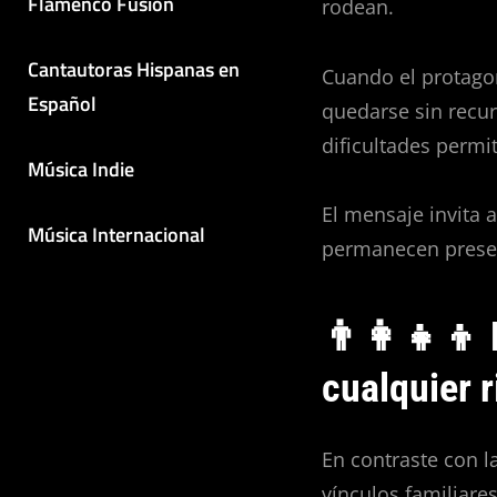
Flamenco Fusión
rodean.
Cantautoras Hispanas en
Cuando el protagon
Español
quedarse sin recur
dificultades permi
Música Indie
El mensaje invita a
Música Internacional
permanecen presen
👨‍👩‍👧‍
cualquier 
En contraste con l
vínculos familiar