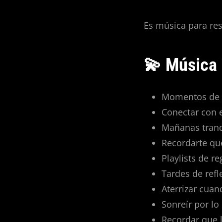
Es música para res
💫 Música 
Momentos de i
Conectar con e
Mañanas tranq
Recordarte qu
Playlists de r
Tardes de refl
Aterrizar cuan
Sonreír por lo
Recordar que 