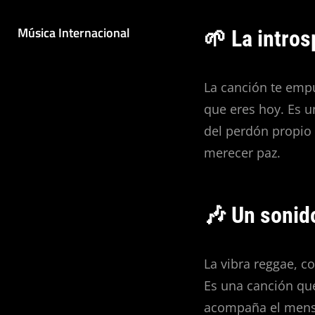
Música Internacional
🌱 La intro
La canción te empuj
que eres hoy. Es u
del perdón propio 
merecer paz.
🎶 Un sonido
La vibra reggae, c
Es una canción que
acompaña el mensaj