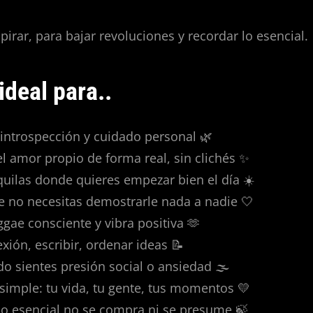
pirar, para bajar revoluciones y recordar lo esencial.
ideal para..
ntrospección y cuidado personal 🌿
l amor propio de forma real, sin clichés ✨
uilas donde quieres empezar bien el día ☀️
e no necesitas demostrarle nada a nadie 🤍
eggae consciente y vibra positiva 🫶
exión, escribir, ordenar ideas 📝
do sientes presión social o ansiedad 🌫️
 simple: tu vida, tu gente, tus momentos 💛
lo esencial no se compra ni se presume 🍃