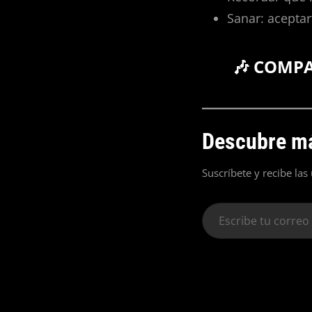
Sanar: aceptar
🎶 COMP
Descubre má
Suscríbete y recibe las
Escribe
tu
correo
electrónico…