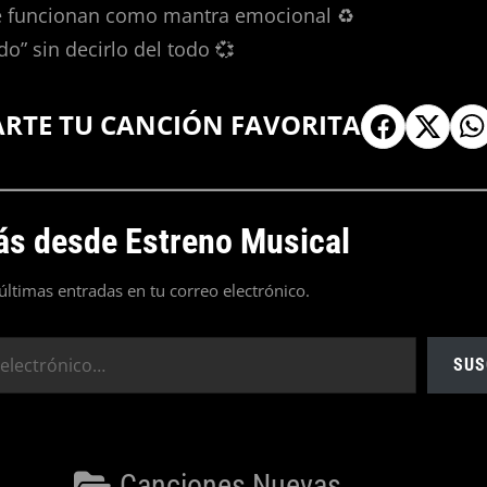
 funcionan como mantra emocional ♻️
o” sin decirlo del todo 💞
ARTE TU CANCIÓN FAVORITA
s desde Estreno Musical
 últimas entradas en tu correo electrónico.
SUS
Categorías
Canciones Nuevas