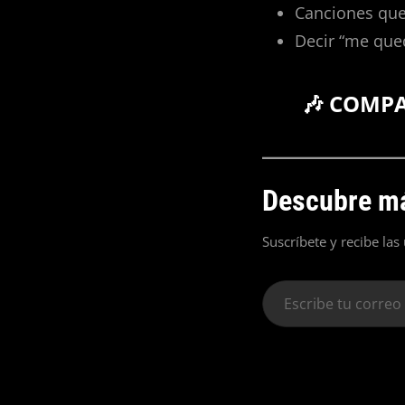
Canciones que
Decir “me qued
🎶 COMP
Descubre má
Suscríbete y recibe las
Escribe
tu
correo
electrónico…