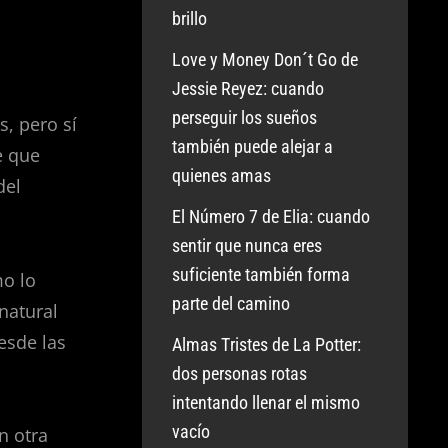
brillo
Love y Money Don´t Go de
Jessie Reyez: cuando
perseguir los sueños
, pero sí
también puede alejar a
e que
quienes amas
del
El Número 7 de Elia: cuando
sentir que nunca eres
suficiente también forma
mo lo
parte del camino
natural
esde las
Almas Tristes de La Potter:
dos personas rotas
intentando llenar el mismo
vacío
n otra