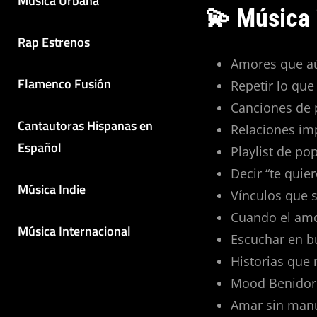
Música Urbana
💫 Música 
Rap Estrenos
Amores que aú
Flamenco Fusión
Repetir lo que
Canciones de
Cantautoras Hispanas en
Relaciones imp
Español
Playlist de po
Decir “te quie
Música Indie
Vínculos que s
Cuando el amor
Música Internacional
Escuchar en b
Historias que 
Mood Benidorm
Amar sin manu