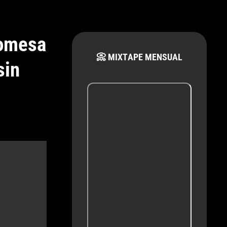
romesa
📀 MIXTAPE MENSUAL
sin