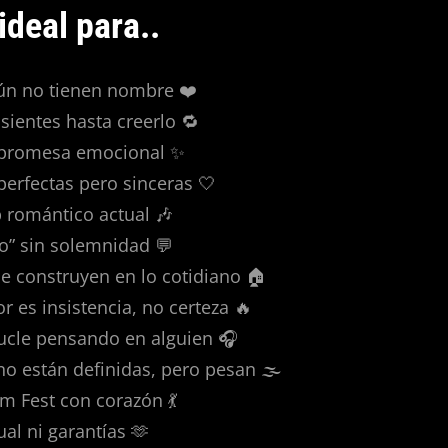
ideal para..
n no tienen nombre ❤️
 sientes hasta creerlo 🔁
 promesa emocional ✨
erfectas pero sinceras 🤍
p romántico actual 🎶
ro” sin solemnidad 💬
e construyen en lo cotidiano 🏠
 es insistencia, no certeza 🔥
ucle pensando en alguien 🎧
no están definidas, pero pesan 🌫️
 Fest con corazón 💃
al ni garantías 🫶