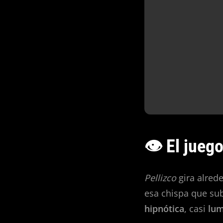
👁️ El jue
Pellizco
gira alred
esa chispa que sub
hipnótica
, casi
lum