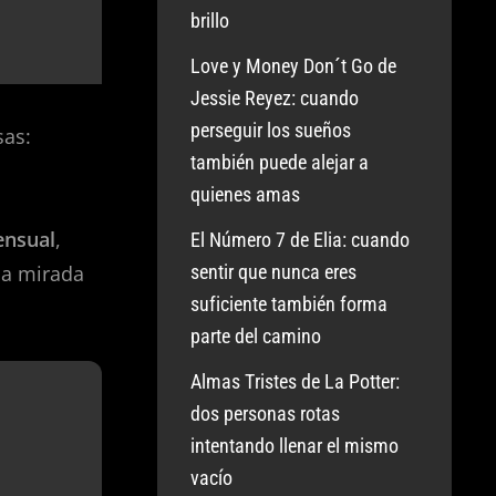
brillo
Love y Money Don´t Go de
Jessie Reyez: cuando
perseguir los sueños
sas:
también puede alejar a
quienes amas
ensual
,
El Número 7 de Elia: cuando
na mirada
sentir que nunca eres
suficiente también forma
parte del camino
Almas Tristes de La Potter:
dos personas rotas
intentando llenar el mismo
vacío