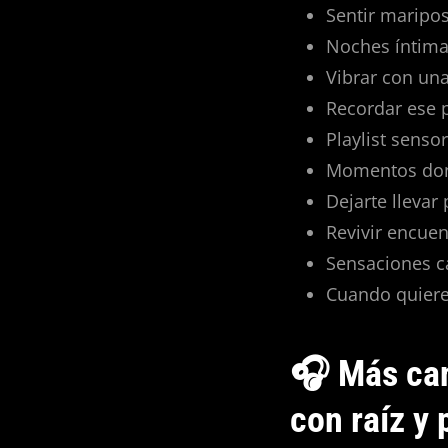
Sentir maripos
Noches íntimas
Vibrar con un
Recordar ese p
Playlist senso
Momentos dond
Dejarte llevar 
Revivir encuen
Sensaciones cá
Cuando quieres
🎧 Más can
con raíz y