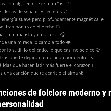
as con alguien que te mira “así” ✨
 llenas de señales y secretos 🌙
a energía suave pero profundamente magnética 🔥
ellizco bonito en el pecho 💘
rial, minimalista y emocional 🎧
e una mirada lo cambia todo 👁️
por lo sutil, lo delicado, lo que casi no se dice 🌸
tros que te dejaron temblando por dentro 🌫️
lidas que hacen latir más fuerte el corazón ❤️‍🔥
 una canción que te acaricie el alma 🕊️
ciones de folclore moderno y 
 personalidad