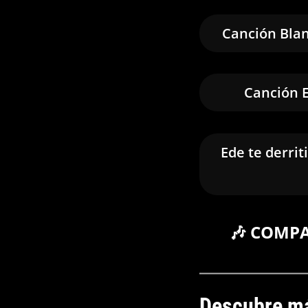
Canción Blan
Canción E
Ede te derrit
🎶 COMP
Descubre má