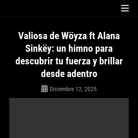
Saltar
al
contenido
Valiosa de Wöyza ft Alana
Sinkëy: un himno para
descubrir tu fuerza y brillar
desde adentro
Diciembre 12, 2025
ROSEPAC
(Isabella)