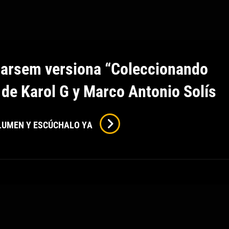
arsem versiona “Coleccionando
 de Karol G y Marco Antonio Solís
Xandra
OLUMEN Y ESCÚCHALO YA
Garsem
Versiona
“Coleccionando
Heridas”
De
Karol
G