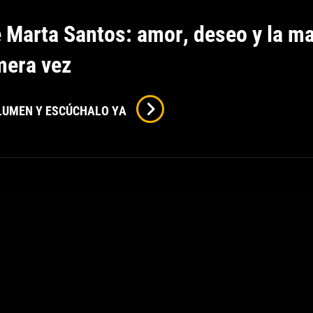
 Marta Santos: amor, deseo y la m
mera vez
Tengo
OLUMEN Y ESCÚCHALO YA
De
Marta
Santos:
Amor,
Deseo
Y
La
Magia
De