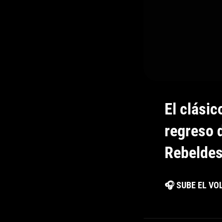
El clásic
regreso 
Rebelde
🎧 SUBE EL V