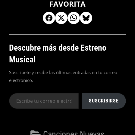
FAVORITA
Descubre más desde Estreno
Musical
Suscríbete y recibe las últimas entradas en tu correo
electrónico.
Escribe
SUSCRIBIRSE
tu
correo
electrónico…
Categorías
Canciones Nuevas