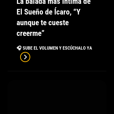
La balada más íntima de
El Sueño de Ícaro, “Y
aunque te cueste
creerme”
La
🎧 SUBE EL VOLUMEN Y ESCÚCHALO YA
Balada
Más
Íntima
De
El
Sueño
De
Ícaro,