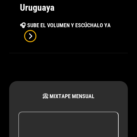
Uruguaya
Ihara
🎧 SUBE EL VOLUMEN Y ESCÚCHALO YA
Burgos,
La
Joya
Oculta
De
La
Música
📀 MIXTAPE MENSUAL
Uruguaya