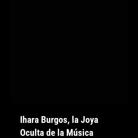
Miedo,
Vivir
El
Momento
Y
Dejar
El
Corazón
Fuera
De
La
Discoteca
Ihara Burgos, la Joya
Oculta de la Música