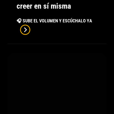
creer en sí misma
Me
🎧 SUBE EL VOLUMEN Y ESCÚCHALO YA
Presento
De
Soffia
Philo:
La
Historia
De
Alguien
Que
Nunca
Dejó
De